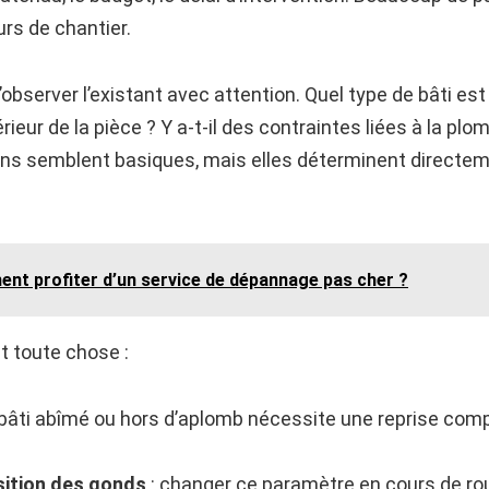
rs de chantier.
observer l’existant avec attention. Quel type de bâti est 
térieur de la pièce ? Y a-t-il des contraintes liées à la plomb
ns semblent basiques, mais elles déterminent directement
ent profiter d’un service de dépannage pas cher ?
nt toute chose :
 bâti abîmé ou hors d’aplomb nécessite une reprise com
osition des gonds
: changer ce paramètre en cours de rou