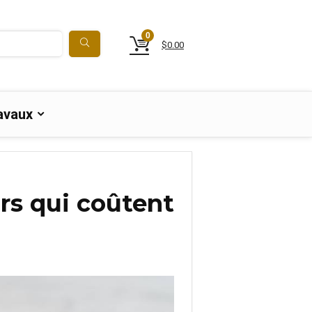
0
$
0.00
avaux
urs qui coûtent