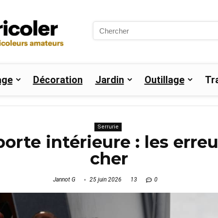
Search
for:
age
Décoration
Jardin
Outillage
Tr
Serrurie
rte intérieure : les erre
cher
Jannot G
25 juin 2026
13
0