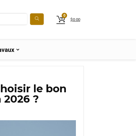
0
$
0.00
avaux
hoisir le bon
 2026 ?