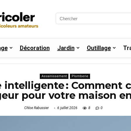
Search
for:
age
Décoration
Jardin
Outillage
Tr
Assainissement
Plomberie
 intelligente : Comment c
eur pour votre maison en
Chloe Rabussier
6 juillet 2026
8
0