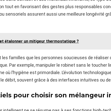
ation tout en favorisant des gestes plus responsables 
u sensoriels assurent aussi une meilleure longévité gr
t étalonner un mitigeur thermostatique ?
 les familles que les personnes soucieuses de réaliser
que. Par exemple, manipuler le robinet sans le toucher l
ine où l’hygiène est primordiale. L’évolution technologiq
le débit, souvent grâce à des interfaces intuitives ou
tiels pour choisir son mélangeur i
r intelligent ne se résume pas à ses fonctions high-tech