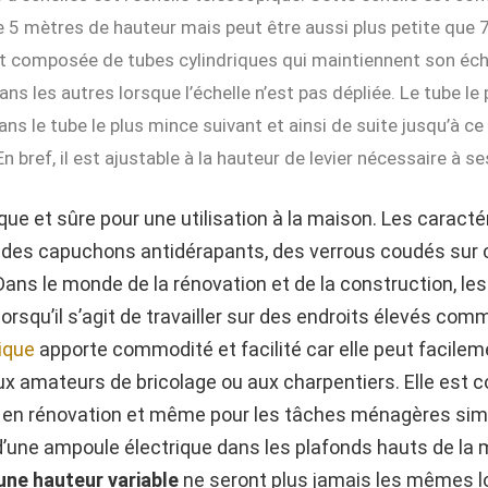
de 5 mètres de hauteur mais peut être aussi plus petite que 
 est composée de tubes cylindriques qui maintiennent son éch
s les autres lorsque l’échelle n’est pas dépliée. Le tube le
 dans le tube le plus mince suivant et ainsi de suite jusqu’à 
En bref, il est ajustable à la hauteur de levier nécessaire à se
ique et sûre pour une utilisation à la maison. Les caracté
des capuchons antidérapants, des verrous coudés sur c
n.Dans le monde de la rénovation et de la construction, le
lorsqu’il s’agit de travailler sur des endroits élevés com
pique
apporte commodité et facilité car elle peut facilem
aux amateurs de bricolage ou aux charpentiers. Elle est c
s en rénovation et même pour les tâches ménagères si
’une ampoule électrique dans les plafonds hauts de la m
une hauteur variable
ne seront plus jamais les mêmes lors