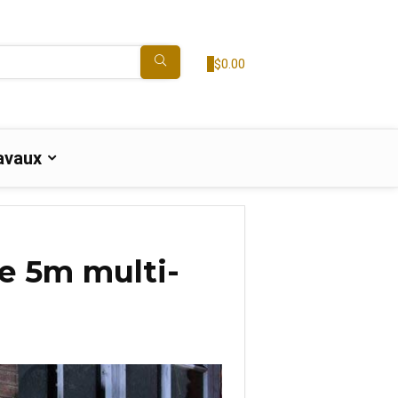
0
$
0.00
avaux
ue 5m multi-