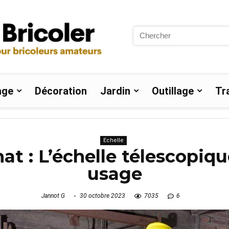
Search
for:
age
Décoration
Jardin
Outillage
Tr
Echelle
at : L’échelle télescopiq
usage
Jannot G
30 octobre 2023
7035
6