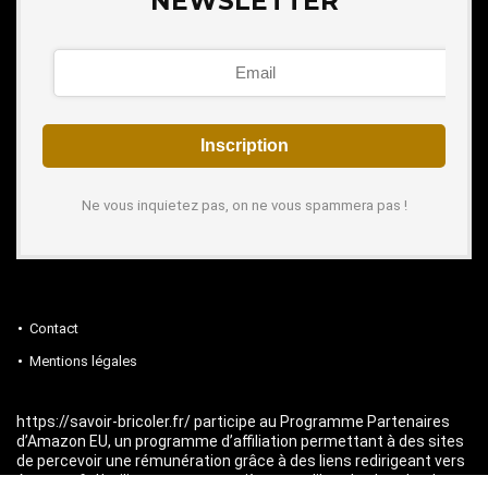
NEWSLETTER
Ne vous inquietez pas, on ne vous spammera pas !
Contact
Mentions légales
https://savoir-bricoler.fr/ participe au Programme Partenaires
d’Amazon EU, un programme d’affiliation permettant à des sites
de percevoir une rémunération grâce à des liens redirigeant vers
Amazon.fr. L’utilisateur reste entièrement libre de chercher les