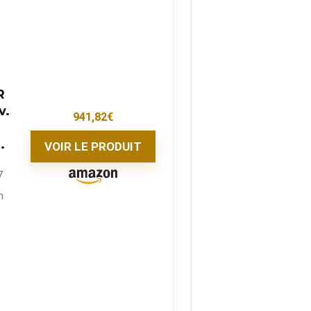
R
v.
941,82
€
.
VOIR LE PRODUIT
7
n