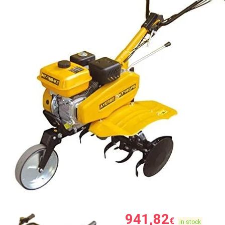
941,82
€
in stock