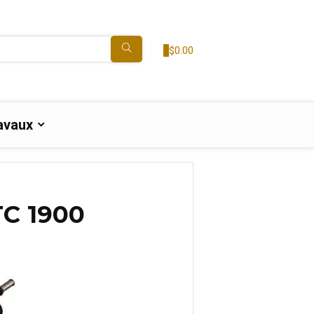
0
$
0.00
avaux
TC 1900