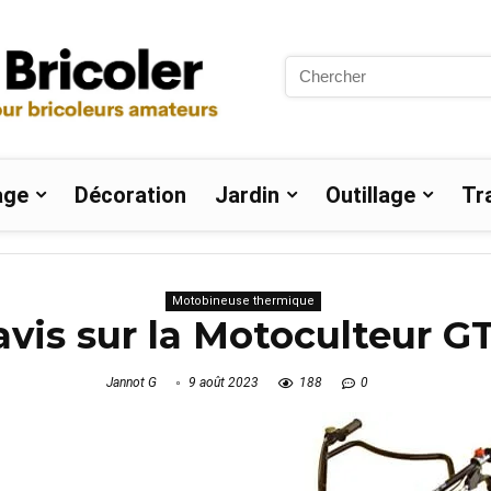
Search
for:
age
Décoration
Jardin
Outillage
Tr
Motobineuse thermique
avis sur la Motoculteur G
Jannot G
9 août 2023
188
0