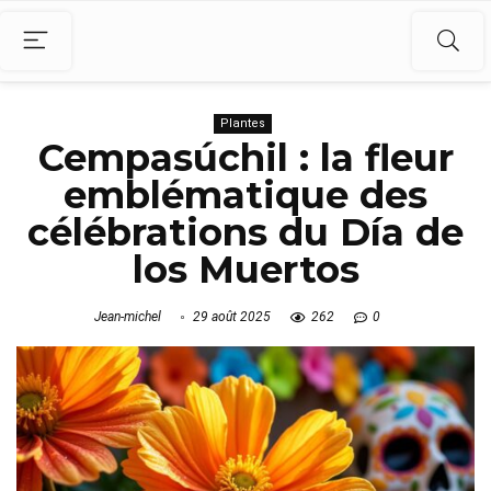
Plantes
Cempasúchil : la fleur
emblématique des
célébrations du Día de
los Muertos
Jean-michel
29 août 2025
262
0