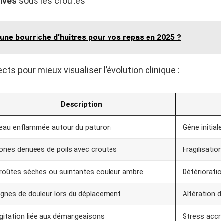
ives
sous les croûtes
 une bourriche d'huîtres pour vos repas en 2025 ?
ts pour mieux visualiser l’évolution clinique :
Description
eau enflammée autour du paturon
Gêne initiale
ones dénuées de poils avec croûtes
Fragilisatio
roûtes sèches ou suintantes couleur ambre
Détériorati
ignes de douleur lors du déplacement
Altération 
gitation liée aux démangeaisons
Stress accr