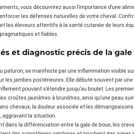
itements, vous découvrirez aussi l’importance d’une alime
 renforcer les défenses naturelles de votre cheval. Confr
et les éleveurs attentifs à la santé cutanée de leurs é
ragmatiques et fiables.
s et diagnostic précis de la gale
du paturon, se manifeste par une inflammation visible 
ur les jambes postérieures. Elle débute souvent par une 
lement pouvant s’étendre jusqu’au boulet. Les premiers 
des croûtes jaunâtres à brunâtres, ainsi qu’une peau sui
tains chevaux, la douleur associée et les démangeaison
 aggravant la situation.
 dans la différenciation entre la gale de boue, les creva
ntent des symptômes similaires et touchent des zones p