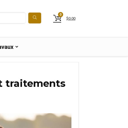
0
$
0.00
avaux
t traitements