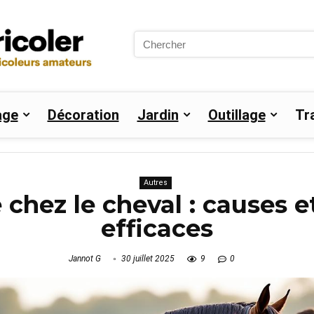
Search
for:
age
Décoration
Jardin
Outillage
Tr
Autres
 chez le cheval : causes e
efficaces
Jannot G
30 juillet 2025
9
0