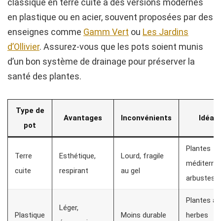
classique en terre cuite à des versions modernes
en plastique ou en acier, souvent proposées par des
enseignes comme
Gamm Vert
ou
Les Jardins
d’Ollivier
. Assurez-vous que les pots soient munis
d’un bon système de drainage pour préserver la
santé des plantes.
Type de
Avantages
Inconvénients
Idéal 
pot
Plantes
Terre
Esthétique,
Lourd, fragile
méditerra
cuite
respirant
au gel
arbustes
Plantes an
Léger,
Plastique
Moins durable
herbes