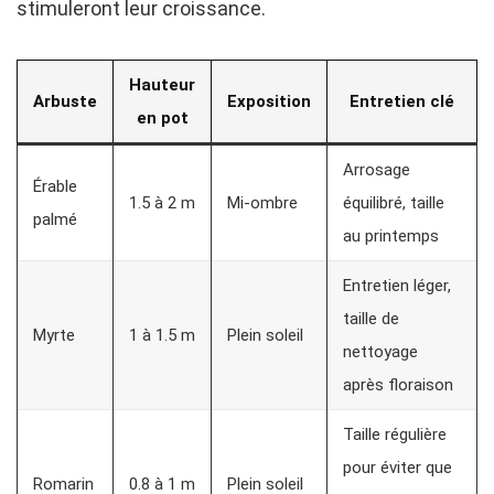
stimuleront leur croissance.
Hauteur
Arbuste
Exposition
Entretien clé
en pot
Arrosage
Érable
1.5 à 2 m
Mi-ombre
équilibré, taille
palmé
au printemps
Entretien léger,
taille de
Myrte
1 à 1.5 m
Plein soleil
nettoyage
après floraison
Taille régulière
pour éviter que
Romarin
0.8 à 1 m
Plein soleil