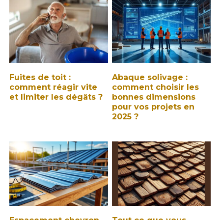
Fuites de toit :
Abaque solivage :
comment réagir vite
comment choisir les
et limiter les dégâts ?
bonnes dimensions
pour vos projets en
2025 ?