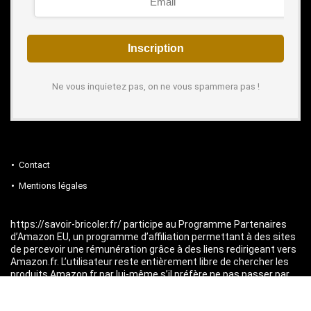
Ne vous inquietez pas, on ne vous spammera pas !
Contact
Mentions légales
https://savoir-bricoler.fr/ participe au Programme Partenaires
d’Amazon EU, un programme d’affiliation permettant à des sites
de percevoir une rémunération grâce à des liens redirigeant vers
Amazon.fr. L’utilisateur reste entièrement libre de chercher les
produits Amazon.fr par lui-même s’il préfère ne pas passer par
les liens du site.