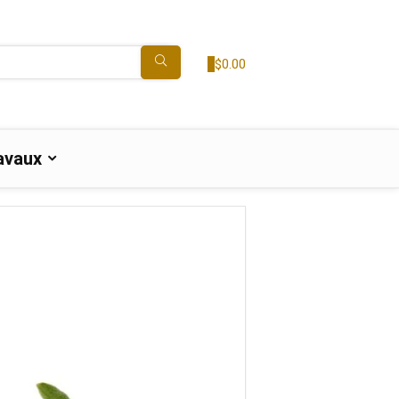
0
$
0.00
avaux