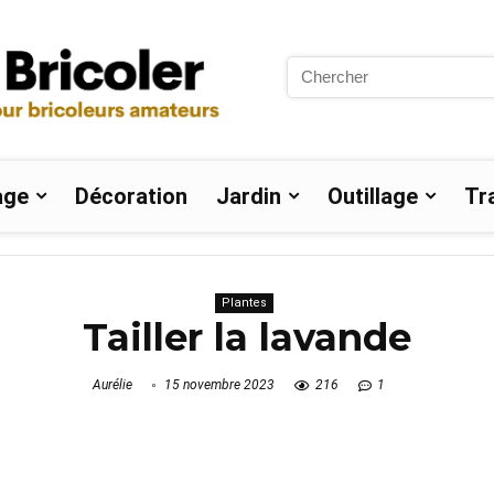
Search
for:
age
Décoration
Jardin
Outillage
Tr
Plantes
Tailler la lavande
Aurélie
15 novembre 2023
216
1