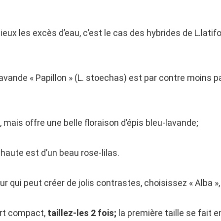
x les excès d’eau, c’est le cas des hybrides de L.latifol
 lavande « Papillon » (L. stoechas) est par contre moins 
 mais offre une belle floraison d’épis bleu-lavande;
 haute est d’un beau rose-lilas.
eur qui peut créer de jolis contrastes, choisissez « Alba »
port compact,
taillez-les 2 fois;
la première taille se fait e