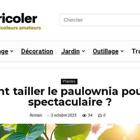
Search
for:
age
Décoration
Jardin
Outillage
Tr
Plantes
 tailler le paulownia pou
spectaculaire ?
Romain
3 octobre 2025
54
0