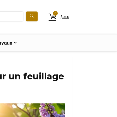
0
$
0.00
avaux
r un feuillage