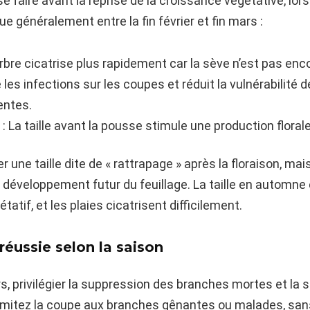
 se faire avant la reprise de la croissance végétative, lor
e généralement entre la fin février et fin mars :
rbre cicatrise plus rapidement car la sève n’est pas enco
te les infections sur les coupes et réduit la vulnérabilité 
entes.
: La taille avant la pousse stimule une production floral
er une taille dite de « rattrapage » après la floraison, ma
le développement futur du feuillage. La taille en automne 
tatif, et les plaies cicatrisent difficilement.
réussie selon la saison
s, privilégier la suppression des branches mortes et la s
, limitez la coupe aux branches gênantes ou malades, sa