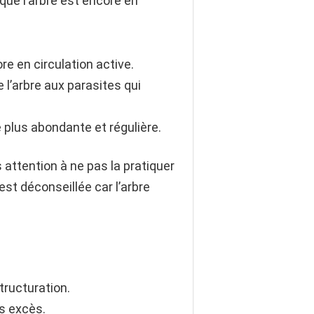
sque l’arbre est encore en
re en circulation active.
de l’arbre aux parasites qui
e plus abondante et régulière.
is attention à ne pas la pratiquer
est déconseillée car l’arbre
tructuration.
ns excès.