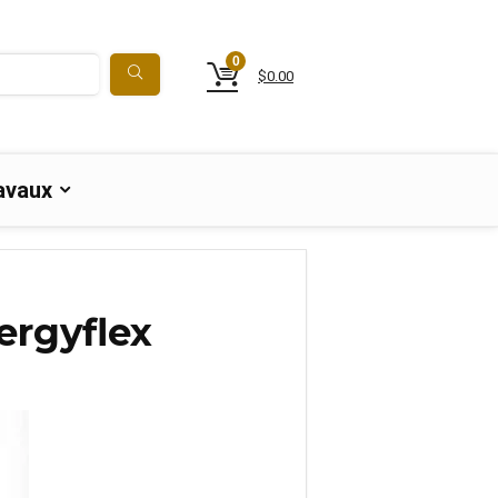
0
$
0.00
avaux
ergyflex