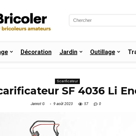
Search
for:
age
Décoration
Jardin
Outillage
Tr
Scarificateur
Scarificateur SF 4036 Li En
Jannot G
9 août 2023
57
0