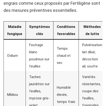
engrais comme ceux proposés par Fertiligène sont
des mesures préventives essentielles.
Maladie
Symptômes
Conditions
Méthodes
fongique
clés
favorables
de lutte
Feutrage
Pulvérisation
Temps
blanc
lait dilué,
Oïdium
chaud et
poudreux sur
décoction
sec
feuilles
ail, soufre
Taches
Variétés
jaunâtres sur
résistantes,
Humidité
feuilles,
coupe des
Mildiou
élevée,
mycose gris-
feuilles,
temps frais
violet
fongicides