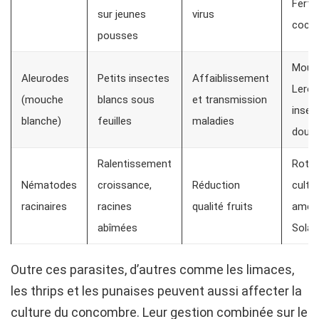
Fertil
sur jeunes
virus
cocci
pousses
Moust
Aleurodes
Petits insectes
Affaiblissement
Leroy
(mouche
blancs sous
et transmission
insec
blanche)
feuilles
maladies
doux
Ralentissement
Rotat
Nématodes
croissance,
Réduction
cultur
racinaires
racines
qualité fruits
amen
abîmées
Solab
Outre ces parasites, d’autres comme les limaces,
les thrips et les punaises peuvent aussi affecter la
culture du concombre. Leur gestion combinée sur le