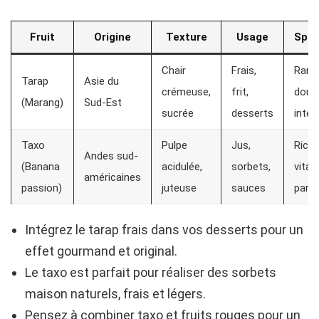
Fruit
Origine
Texture
Usage
Spéc
Chair
Frais,
Raret
Tarap
Asie du
crémeuse,
frit,
doux
(Marang)
Sud-Est
sucrée
desserts
inten
Taxo
Pulpe
Jus,
Riche
Andes sud-
(Banana
acidulée,
sorbets,
vitam
américaines
passion)
juteuse
sauces
parf
Intégrez le tarap frais dans vos desserts pour un
effet gourmand et original.
Le taxo est parfait pour réaliser des sorbets
maison naturels, frais et légers.
Pensez à combiner taxo et fruits rouges pour un