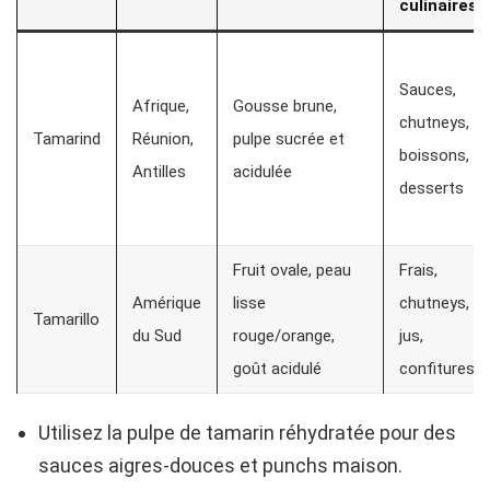
culinaires
Sauces,
Afrique,
Gousse brune,
chutneys,
Tamarind
Réunion,
pulpe sucrée et
boissons,
Antilles
acidulée
desserts
Fruit ovale, peau
Frais,
Amérique
lisse
chutneys,
Tamarillo
du Sud
rouge/orange,
jus,
goût acidulé
confitures
Utilisez la pulpe de tamarin réhydratée pour des
sauces aigres-douces et punchs maison.