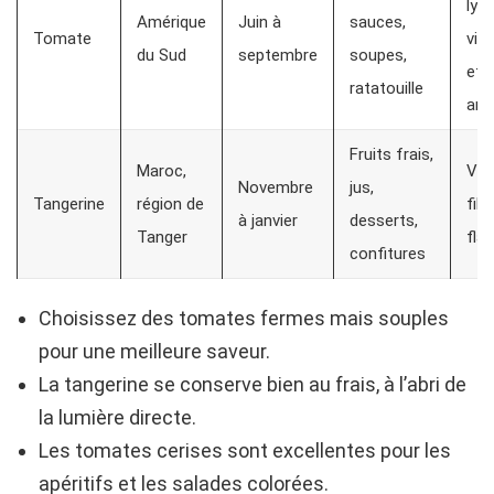
lyc
Amérique
Juin à
sauces,
Tomate
vit
du Sud
septembre
soupes,
et K
ratatouille
ant
Fruits frais,
Maroc,
Vit
Novembre
jus,
Tangerine
région de
fibr
à janvier
desserts,
Tanger
fla
confitures
Choisissez des tomates fermes mais souples
pour une meilleure saveur.
La tangerine se conserve bien au frais, à l’abri de
la lumière directe.
Les tomates cerises sont excellentes pour les
apéritifs et les salades colorées.