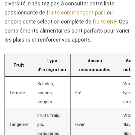
diversité, n’hésitez pas à consulter cette liste
passionnante de
fruits commençant par I
ou
encore cette sélection complète de
fruits en F
. Ces
compléments alimentaires sont parfaits pour varier
les plaisirs et renforcer vos apports.
Type
Saison
Ava
Fruit
d’intégration
recommandée
nutri
Salades,
Vitam
Tomate
sauces,
Été
lycop
soupes
antio
Fruits frais,
Vitam
Tangerine
jus,
Hiver
flavo
pâtisseries
fibres