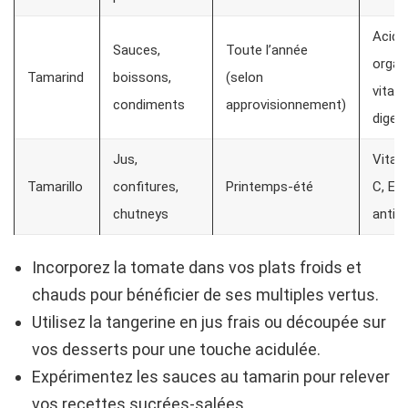
Acide
Sauces,
Toute l’année
organ
Tamarind
boissons,
(selon
vitam
condiments
approvisionnement)
diges
Jus,
Vitam
Tamarillo
confitures,
Printemps-été
C, E,
chutneys
antio
Incorporez la tomate dans vos plats froids et
chauds pour bénéficier de ses multiples vertus.
Utilisez la tangerine en jus frais ou découpée sur
vos desserts pour une touche acidulée.
Expérimentez les sauces au tamarin pour relever
vos recettes sucrées-salées.