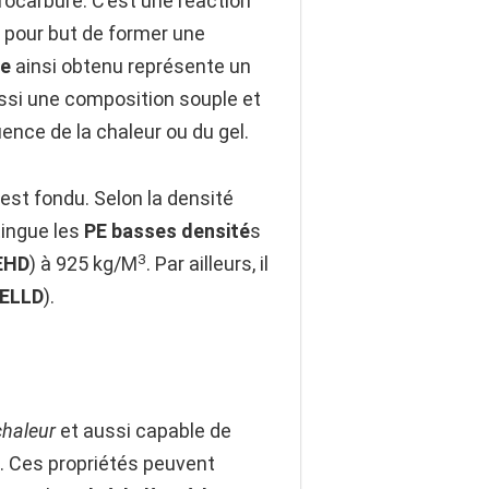
rocarbure. C’est une réaction
a pour but de former une
re
ainsi obtenu représente un
ssi une composition souple et
ence de la chaleur ou du gel.
est fondu. Selon la densité
tingue les
PE basses densité
s
3
EHD
) à 925 kg/M
. Par ailleurs, il
ELLD
).
chaleur
et aussi capable de
. Ces propriétés peuvent