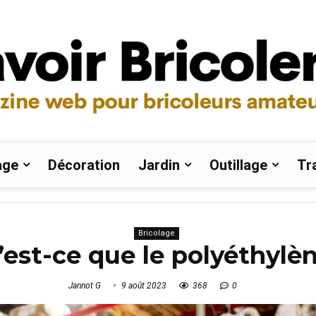
age
Décoration
Jardin
Outillage
Tr
Bricolage
est-ce que le polyéthylè
Jannot G
9 août 2023
368
0