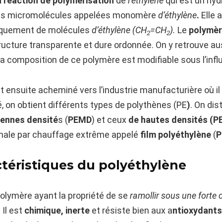
a réaction de polymérisation
de
l’éthylène
qui est un hyd
s, les micromolécules appelées monomère
d’éthylène
.
Elle 
iquement de molécules
d’éthylène (CH
=CH
).
Le
polymè
2
2
ucture transparente et dure ordonnée. On y retrouve au
la composition de ce polymère est modifiable sous l’influ
 ensuite acheminé vers l’industrie manufacturière où il 
, on obtient différents types de polythènes (PE
)
. On dis
ennes densité
s (
PEMD
) et ceux
de hautes densités (P
inale par chauffage extrême appelé
film polyéthylène
(
P
ctéristiques du polyéthylène
olymère ayant la propriété de se
ramollir sous une forte 
. Il est
chimique, inerte
et résiste bien aux a
ntioxydants