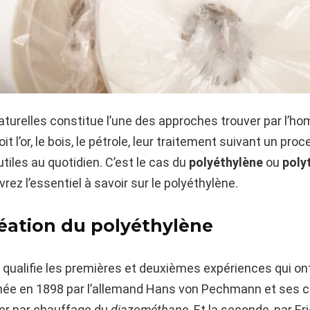
naturelles constitue l’une des approches trouver par l’h
it l’or, le bois, le pétrole, leur traitement suivant un pr
utiles au quotidien. C’est le cas du
polyéthylène
ou
poly
vrez l’essentiel à savoir sur le polyéthylène.
réation du polyéthylène
on qualifie les premières et deuxièmes expériences qui on
enée en 1898 par l’allemand Hans von Pechmann et ses c
ner par chauffage du
diazométhane
. Et la seconde, par E