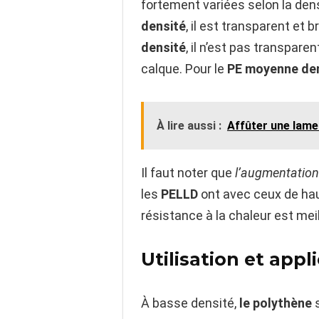
fortement variées selon la dens
densité
, il est transparent et b
densité
, il n’est pas transpa
calque. Pour le
PE moyenne de
À lire aussi :
Affûter une lame 
Il faut noter que
l’augmentation 
les
PELLD
ont avec ceux de hau
résistance à la chaleur est mei
Utilisation et app
À basse densité,
le polythène
s