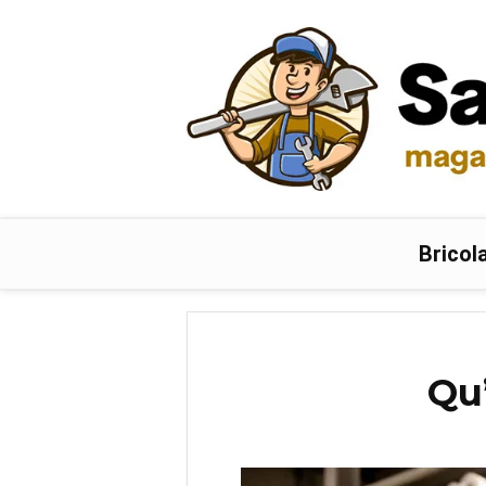
Bricol
Qu’