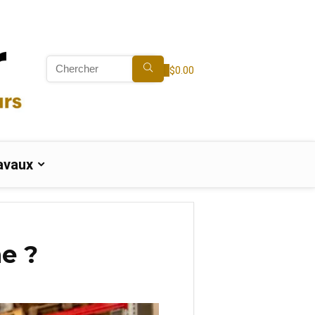
Search
for:
0
$
0.00
avaux
ne ?