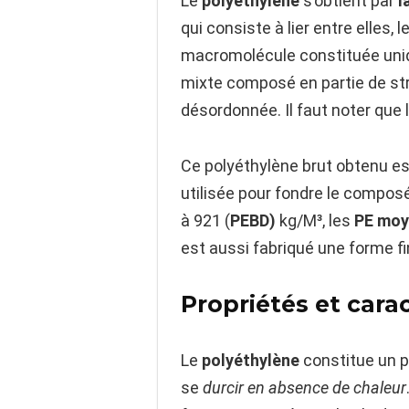
Le
polyéthylène
s’obtient par
l
qui consiste à lier entre elle
macromolécule constituée un
mixte composé en partie de str
désordonnée. Il faut noter que 
Ce polyéthylène brut obtenu est
utilisée pour fondre le composé
à 921 (
PEBD)
kg/M³, les
PE moy
est aussi fabriqué une forme f
Propriétés et cara
Le
polyéthylène
constitue un p
se
durcir en absence de chaleur