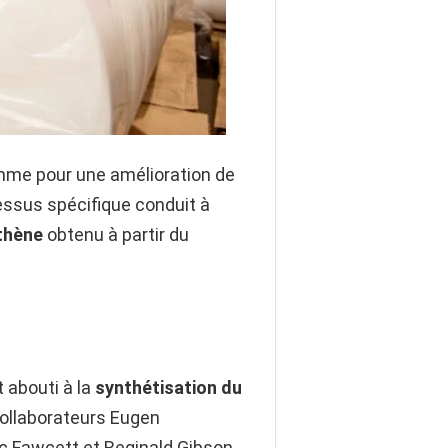
omme pour une amélioration de
ocessus spécifique conduit à
thène
obtenu à partir du
t abouti à la
synthétisation du
ollaborateurs Eugen
ric Fawcett et Reginald Gibson