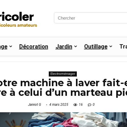
Search
for:
age
Décoration
Jardin
Outillage
Tr
Electroménager
tre machine à laver fait-e
re à celui d’un marteau p
Jannot G
4 mars 2025
16
0