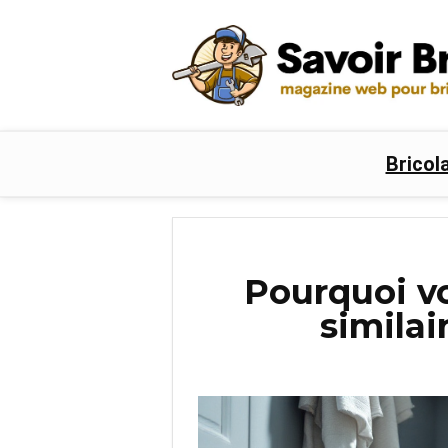
Bricol
Pourquoi vo
similai