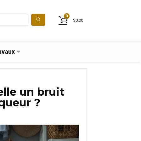
0
$
0.00
avaux
lle un bruit
iqueur ?