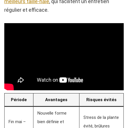
meilleurs taille-haie
, qui facilitent un entretien
régulier et efficace.
Période
Avantages
Risques évités
Nouvelle forme
Stress de la plante
Fin mai –
bien définie et
évité, brûlures