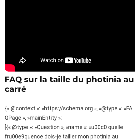
FAQ sur la taille du photinia au
carré
{« @context »: »https://schema.org », »@type »: »FA
QPage », »mainEntity »:
[{« @type »: »Question », »name »: »u00c0 quelle
fru00e9quence dois-je tailler mon photinia au