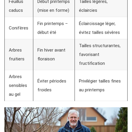
Feuillus
Début printemps
Tailles légères,
caducs
(mise en forme)
éclaircies
Fin printemps –
Éclaircissage léger,
Conifères
début été
évitez tailles sévères
Tailles structurantes,
Arbres
Fin hiver avant
favorisant
fruitiers
floraison
fructification
Arbres
Éviter périodes
Privilégier tailles fines
sensibles
froides
au printemps
au gel