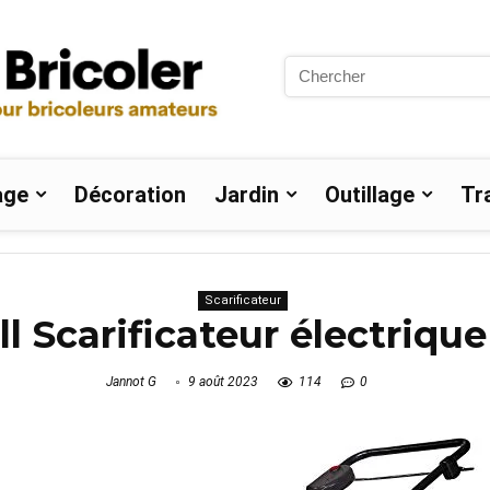
Search
for:
age
Décoration
Jardin
Outillage
Tr
Scarificateur
ell Scarificateur électriqu
Jannot G
9 août 2023
114
0