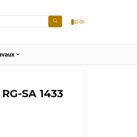
0
$
0.00
avaux
e RG-SA 1433