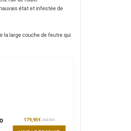
mauvais état et infestée de
r la large couche de feutre qui
r
179,95
€
40
204,95
€