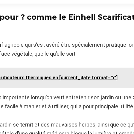
 pour ? comme le Einhell Scarifica
f agricole qui s’est avéré être spécialement pratique lors
ace végétale, quelle qu’elle soit.
arificateurs thermiques en [current_date format='Y']
s importante lorsqu’on veut entretenir son jardin ou une 
facile à manier et à utiliser, qui a pour principale utilit
jardin se ternit et des mauvaises herbes, ainsi que ce qu’
tale d’une qualité médiocre bloque la lumière et empêch