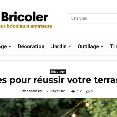
Search
for:
age
Décoration
Jardin
Outillage
Tr
Bricolage
s pour réussir votre terra
Chloe Rabussier
9 août 2023
112
0