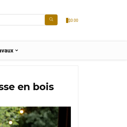
0
$
0.00
avaux
sse en bois