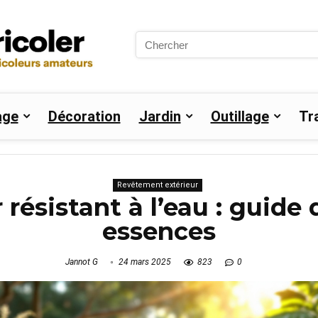
Search
for:
age
Décoration
Jardin
Outillage
Tr
Revêtement extérieur
 résistant à l’eau : guide
essences
Jannot G
24 mars 2025
823
0