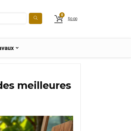
0
$
0.00
avaux
 des meilleures