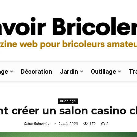
age
Décoration
Jardin
Outillage
Tr
Bricolage
 créer un salon casino ch
Chloe Rabussier
9 août 2023
179
0