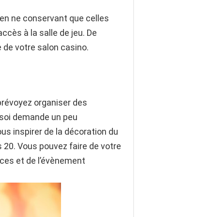
 en ne conservant que celles
ccès à la salle de jeu. De
 de votre salon casino.
prévoyez organiser des
z soi demande un peu
us inspirer de la décoration du
 20. Vous pouvez faire de votre
nces et de l’évènement