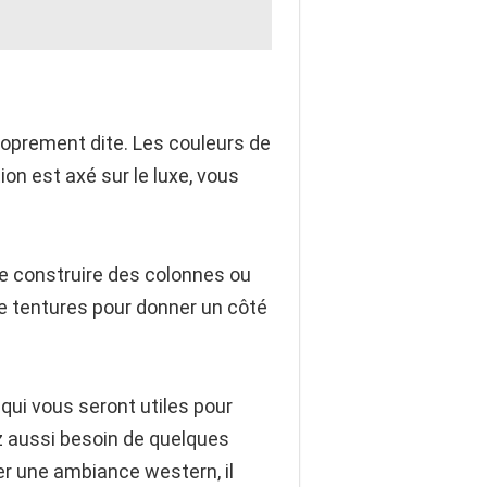
roprement dite. Les couleurs de
ion est axé sur le luxe, vous
re construire des colonnes ou
e tentures pour donner un côté
ui vous seront utiles pour
ez aussi besoin de quelques
er une ambiance western, il