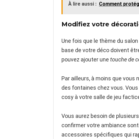
À lire aussi :
Comment protéger
Modifiez votre décorati
Une fois que le thème du salon
base de votre déco doivent être 
pouvez ajouter une
touche de c
Par ailleurs, à moins que vous 
des fontaines chez vous. Vous
cosy à votre salle de jeu factic
Vous aurez besoin de plusieurs
confirmer votre ambiance sont l
accessoires spécifiques qui ra