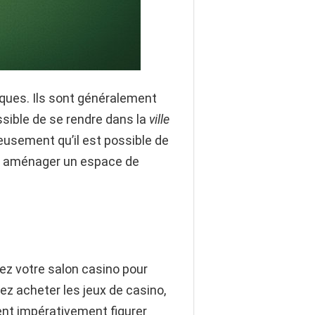
ques. Ils sont généralement
ossible de se rendre dans la
ville
reusement qu’il est possible de
our aménager un espace de
éez votre salon casino pour
ez acheter les jeux de casino,
vent impérativement figurer