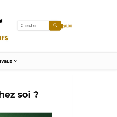
Search
for:
0
$
0.00
avaux
ez soi ?