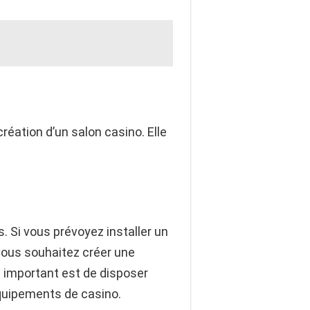
éation d’un salon casino. Elle
 Si vous prévoyez installer un
ù vous souhaitez créer une
s important est de disposer
équipements de casino.