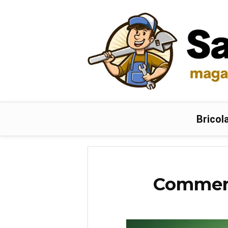
Bricol
Comment