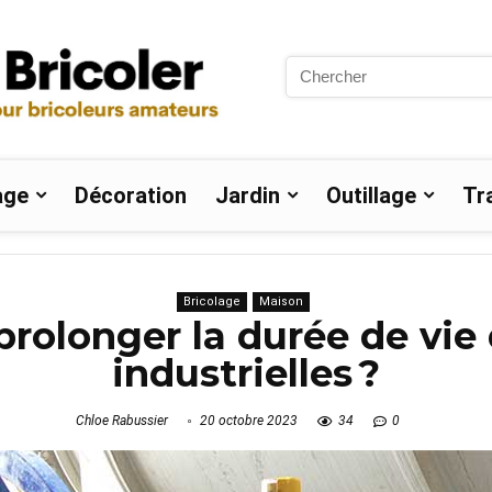
Search
for:
age
Décoration
Jardin
Outillage
Tr
Bricolage
Maison
olonger la durée de vie
industrielles ?
Chloe Rabussier
20 octobre 2023
34
0