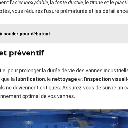
nt l’
acier inoxydable
, la
fonte ductile
, le
titane
et le
plast
és, vous réduirez l’usure prématurée et les défaillance
 à souder pour débutant
et préventif
tiel pour prolonger la durée de vie des vannes industriel
s que la
lubrification
, le
nettoyage
et l’
inspection visuell
ls ne deviennent critiques. Assurez-vous de suivre un ca
tionnement optimal de vos vannes.