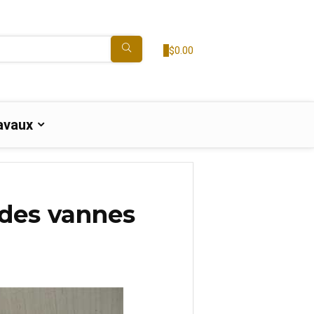
0
$
0.00
avaux
 des vannes