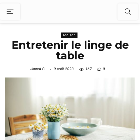
Maison
Entretenir le linge de
table
Jannot G
9 août 2023
167
0