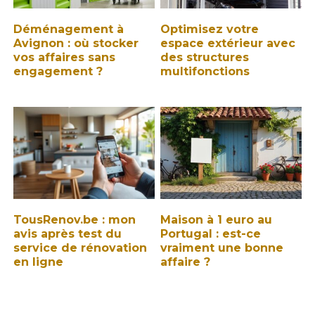
Déménagement à
Optimisez votre
Avignon : où stocker
espace extérieur avec
vos affaires sans
des structures
engagement ?
multifonctions
TousRenov.be : mon
Maison à 1 euro au
avis après test du
Portugal : est-ce
service de rénovation
vraiment une bonne
en ligne
affaire ?