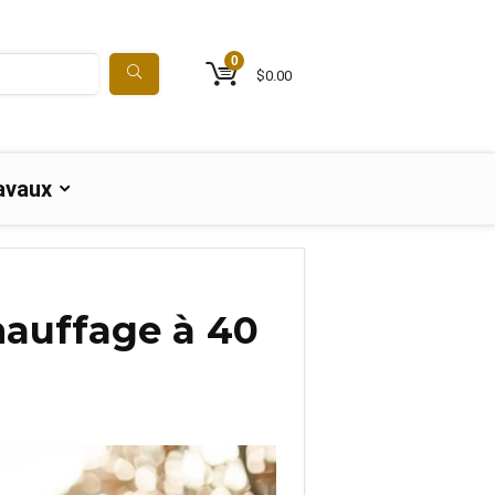
0
$
0.00
avaux
chauffage à 40