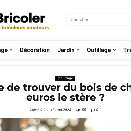
Search
for:
age
Décoration
Jardin
Outillage
Tr
Chauffage
le de trouver du bois de 
euros le stère ?
Jannot G
18 avril 2024
55
0