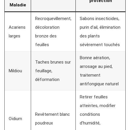
protection
Maladie
Recroquevillement,
Sabons insecticides,
Acariens
décoloration
purin d’ail, élimination
larges
bronze des
des plants
feuilles
sévèrement touchés
Bonne aération,
Taches brunes sur
arrosage au pied,
Mildiou
feuillage,
traitement
déformation
antifongique naturel
Retirer feuilles
atteintes, modifier
Revêtement blanc
conditions
Oïdium
poudreux
d’humidité,