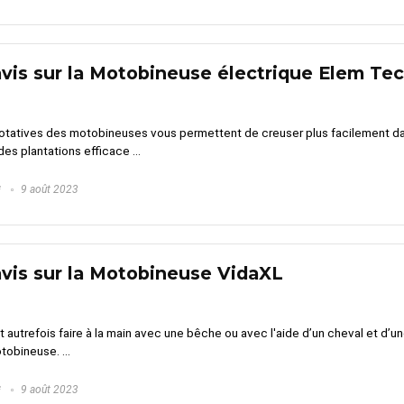
avis sur la Motobineuse électrique Elem T
rotatives des motobineuses vous permettent de creuser plus facilement dans
des plantations efficace ...
G
9 août 2023
avis sur la Motobineuse VidaXL
lait autrefois faire à la main avec une bêche ou avec l'aide d’un cheval et d’
obineuse. ...
G
9 août 2023