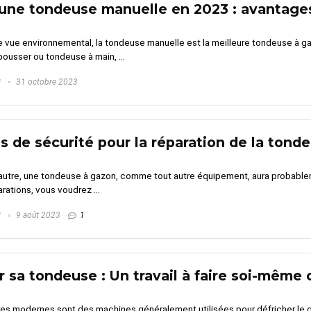
é une tondeuse manuelle en 2023 : avantage
e vue environnemental, la tondeuse manuelle est la meilleure tondeuse à g
ousser ou tondeuse à main, ...
G
31 octobre 2023
s de sécurité pour la réparation de la tond
autre, une tondeuse à gazon, comme tout autre équipement, aura probablem
rations, vous voudrez ...
G
9 août 2023
1
 sa tondeuse : Un travail à faire soi-même 
s modernes sont des machines généralement utilisées pour défricher le ga