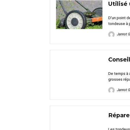
Utilis
D'un point d
tondeuse à p
Jannot 
Conseil
De temps à 
grosses répa
Jannot 
Réparer
Les tondeuse