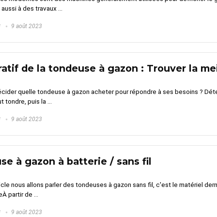
aussi à des travaux ...
G
9 août 2023
tif de la tondeuse à gazon : Trouver la mei
ider quelle tondeuse à gazon acheter pour répondre à ses besoins ? Déte
t tondre, puis la ...
G
9 août 2023
e à gazon à batterie / sans fil
icle nous allons parler des tondeuses à gazon sans fil, c'est le matériel de
À partir de ...
G
9 août 2023