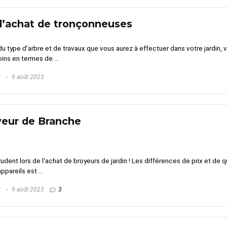
d’achat de tronçonneuses
du type d’arbre et de travaux que vous aurez à effectuer dans votre jardin,
ns en termes de ...
G
9 août 2023
yeur de Branche
 prudent lors de l'achat de broyeurs de jardin ! Les différences de prix et 
ppareils est ...
G
9 août 2023
3