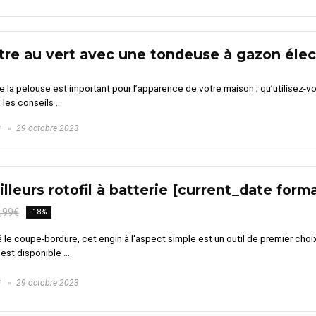
tre au vert avec une tondeuse à gazon élec
de la pelouse est important pour l’apparence de votre maison ; qu’utilisez-
les conseils ...
G
29 octobre 2023
lleurs rotofil à batterie [current_date forma
,99€
-18%
 le coupe-bordure, cet engin à l'aspect simple est un outil de premier choix
est disponible ...
G
29 octobre 2023