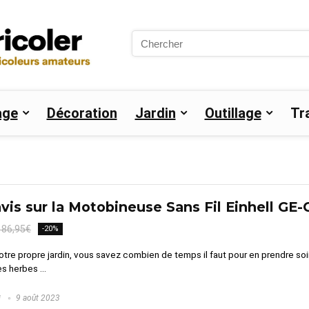
Search
for:
age
Décoration
Jardin
Outillage
Tr
vis sur la Motobineuse Sans Fil Einhell GE-
186,95€
-20%
tre propre jardin, vous savez combien de temps il faut pour en prendre soin
s herbes ...
G
9 août 2023