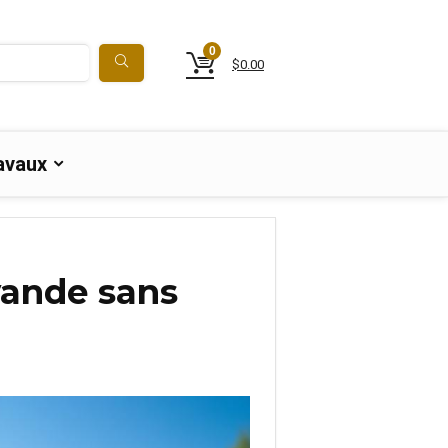
0
$
0.00
avaux
vande sans