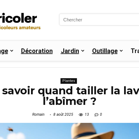
Search
for:
age
Décoration
Jardin
Outillage
Tr
Plantes
avoir quand tailler la la
l’abîmer ?
Romain
8 août 2025
13
0