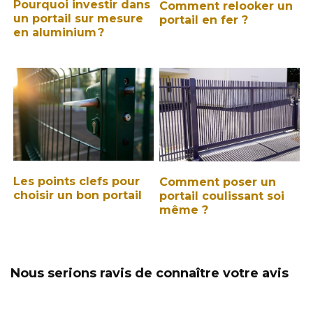
Pourquoi investir dans
Comment relooker un
un portail sur mesure
portail en fer ?
en aluminium ?
Les points clefs pour
Comment poser un
choisir un bon portail
portail coulissant soi
même ?
Nous serions ravis de connaître votre avis