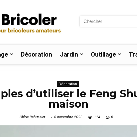
Search
for:
age
Décoration
Jardin
Outillage
Tr
Décoration
ples d’utiliser le Feng Sh
maison
Chloe Rabussier
8 novembre 2023
114
0