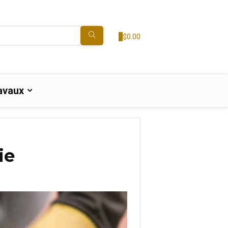
0
$
0.00
avaux
ie