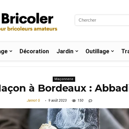
Search
for:
age
Décoration
Jardin
Outillage
Tr
Maçonnerie
açon à Bordeaux : Abbad
Jannot G
9 août 2023
150