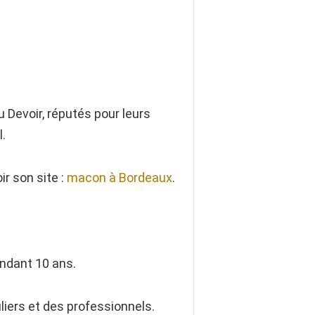
evoir, réputés pour leurs
l.
r son site :
macon à Bordeaux
.
endant 10 ans.
iers et des professionnels.