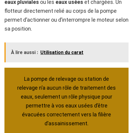
eaux pluviales
ou les
eaux usées
et chargées. Un
flotteur directement relié au corps de la pompe
permet d’actionner ou d’interrompre le moteur selon
sa position.
À lire aussi :
Utilisation du carat
La pompe de relevage ou station de
relevage n’a aucun rôle de traitement des
eaux, seulement un rôle physique pour
permettre à vos eaux usées d’être
évacuées correctement vers la filière
d’assainissement.