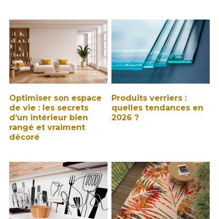
Optimiser son espace
Produits verriers :
de vie : les secrets
quelles tendances en
d’un intérieur bien
2026 ?
rangé et vraiment
décoré