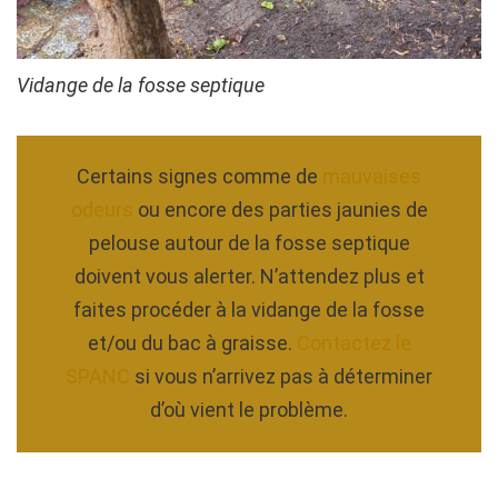
Vidange de la fosse septique
Certains signes comme de
mauvaises
odeurs
ou encore des parties jaunies de
pelouse autour de la fosse septique
doivent vous alerter. N’attendez plus et
faites procéder à la vidange de la fosse
et/ou du bac à graisse.
Contactez le
SPANC
si vous n’arrivez pas à déterminer
d’où vient le problème.