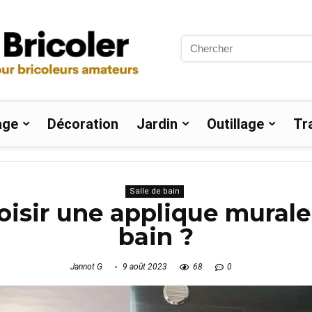
Search
for:
age
Décoration
Jardin
Outillage
Tr
Salle de bain
sir une applique murale 
bain ?
Jannot G
9 août 2023
68
0