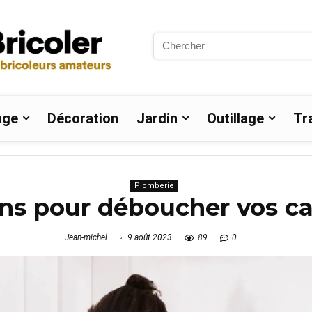
Search
for:
age
Décoration
Jardin
Outillage
Tr
Plomberie
ons pour déboucher vos ca
Jean-michel
9 août 2023
89
0