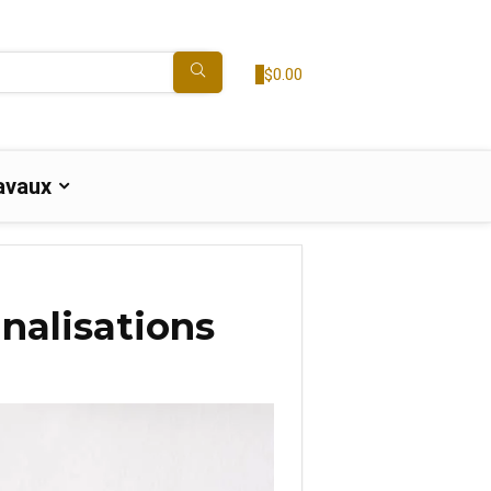
0
$
0.00
avaux
nalisations