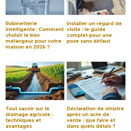
Robinetterie
Installer un regard de
intelligente : Comment
visite : le guide
choisir le bon
complet pour une
mélangeur pour votre
pose sans défaut
maison en 2026 ?
Tout savoir sur le
Déclaration de sinistre
drainage agricole :
après un acte de
techniques et
vente : que faire et
avantages
dans quels délais ?